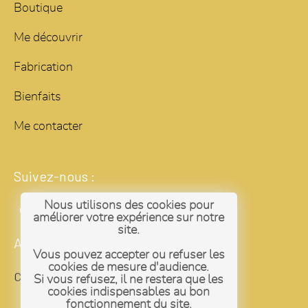
Boutique
Me découvrir
Fabrication
Bienfaits
Me contacter
Suivez-nous :
Nous utilisons des cookies pour
améliorer votre expérience sur notre
site.
Administrateur
Vous pouvez accepter ou refuser les
cookies de mesure d'audience.
Connexion
Si vous refusez, il ne restera que les
cookies indispensables au bon
fonctionnement du site.