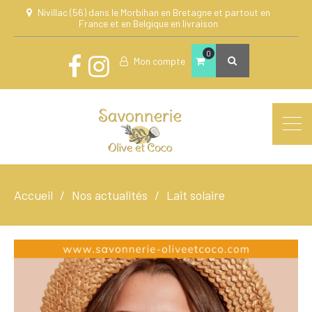
Nivillac (56) dans le Morbihan en Bretagne et partout en
France et en Belgique en livraison
0
Mon compte
Accueil
Nos actualités
Lait solaire