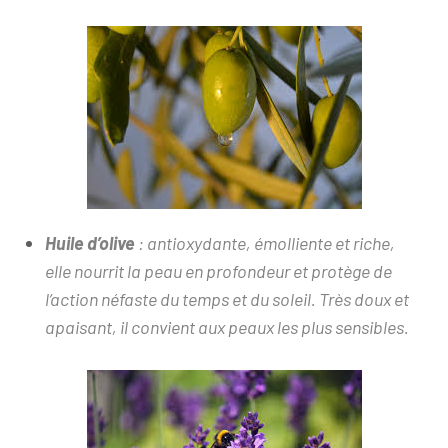
Huile d’olive
: antioxydante, émolliente et riche,
elle nourrit la peau en profondeur et protège de
l’action néfaste du temps et du soleil. Très doux et
apaisant, il convient aux peaux les plus sensib
les.