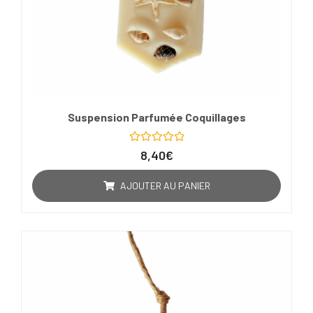
Suspension Parfumée Coquillages
Note
8,40
€
0
sur
5
AJOUTER AU PANIER