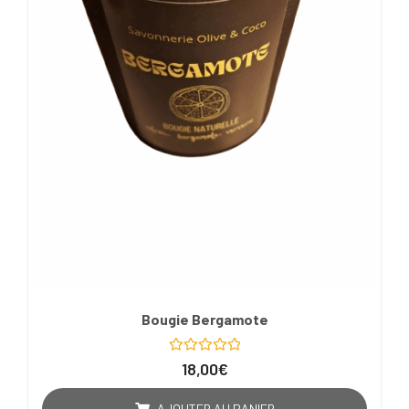
Bougie Bergamote
Note
18,00
€
0
sur
5
AJOUTER AU PANIER