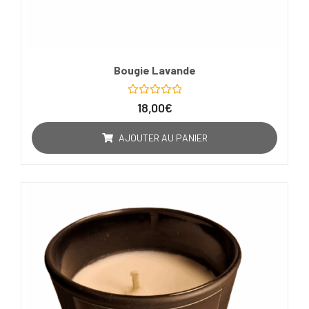
Bougie Lavande
Note
18,00
€
0
sur
5
AJOUTER AU PANIER