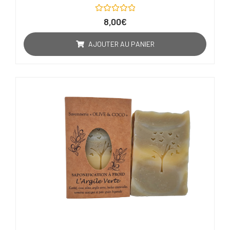
Note
8,00
€
0
sur
5
AJOUTER AU PANIER