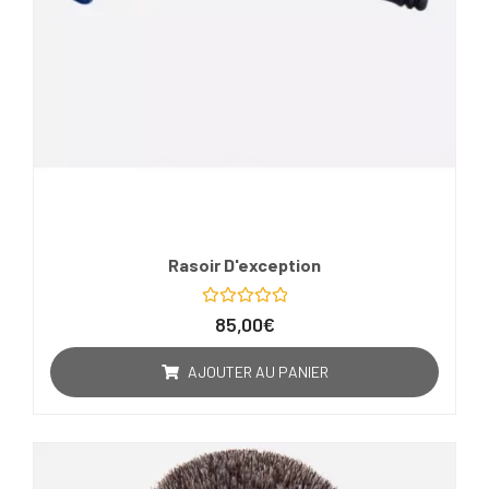
Rasoir D'exception
Note
85,00
€
0
sur
5
AJOUTER AU PANIER