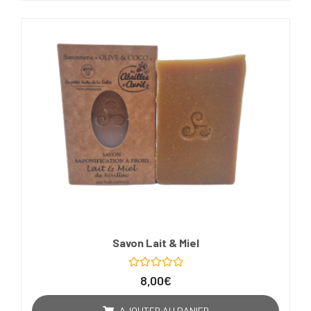
Savon Lait & Miel
Note
8,00
€
0
sur
5
AJOUTER AU PANIER