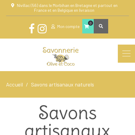
Nivillac (56) dans le Morbihan en Bretagne et partout en
France et en Belgique en livraison
0
Mon compte
Accueil
Savons artisanaux naturels
Savons
artisanaux