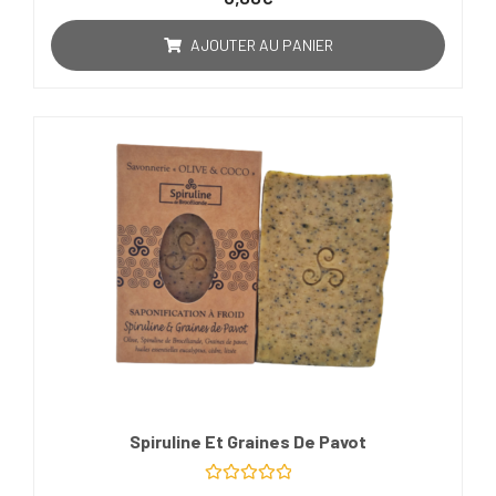
0
sur
5
AJOUTER AU PANIER
Spiruline Et Graines De Pavot
Note