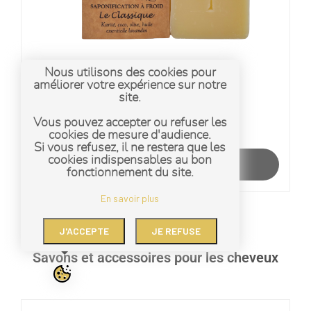
Nous utilisons des cookies pour
améliorer votre expérience sur notre
Le Classique
site.
Vous pouvez accepter ou refuser les
Note
8,00
€
cookies de mesure d'audience.
0
Si vous refusez, il ne restera que les
sur
cookies indispensables au bon
5
AJOUTER AU PANIER
fonctionnement du site.
En savoir plus
J'ACCEPTE
JE REFUSE
Savons et accessoires pour les cheveux