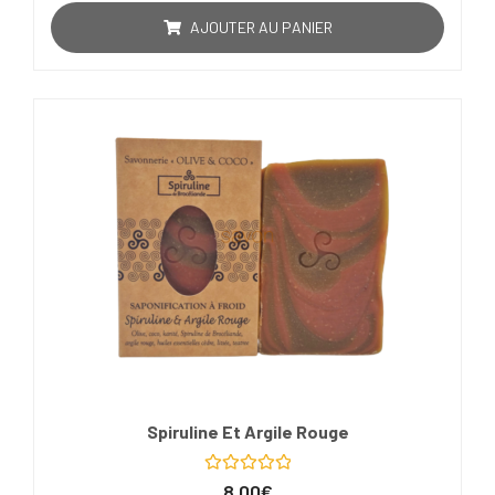
sur
5
AJOUTER AU PANIER
Spiruline Et Argile Rouge
Note
8,00
€