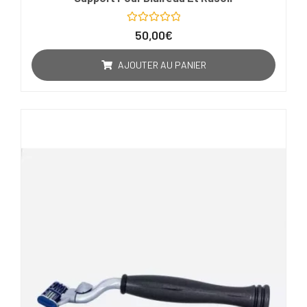
Note
50,00
€
0
sur
5
AJOUTER AU PANIER