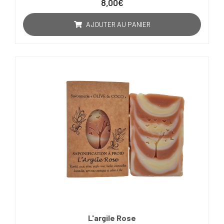
8,00
€
0
sur
5
AJOUTER AU PANIER
L'argile Rose