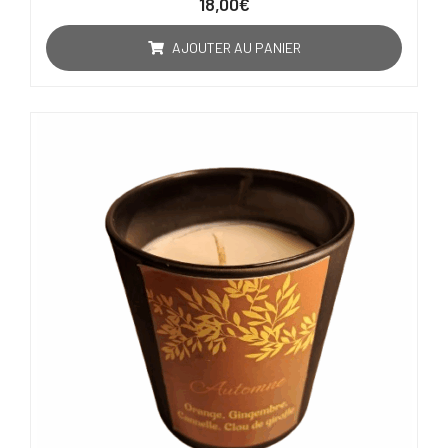
18,00
€
0
sur
5
AJOUTER AU PANIER