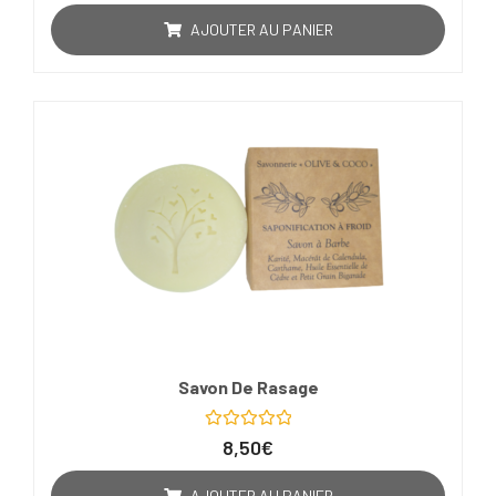
sur
5
AJOUTER AU PANIER
Savon De Rasage
Note
8,50
€
0
sur
5
AJOUTER AU PANIER