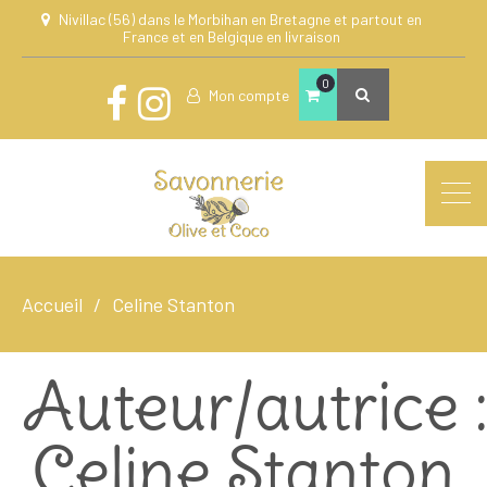
Nivillac (56) dans le Morbihan en Bretagne et partout en
France et en Belgique en livraison
0
Mon compte
Accueil
Celine Stanton
Auteur/autrice 
Celine Stanton