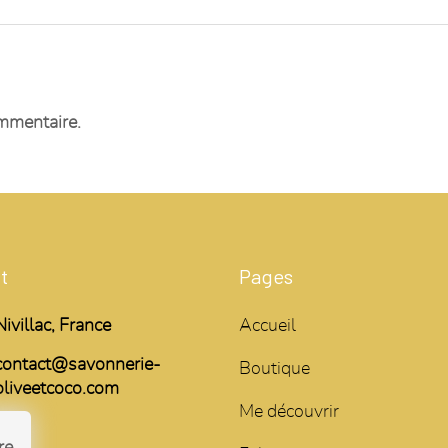
mmentaire.
t
Pages
Nivillac, France
Accueil
contact@savonnerie-
Boutique
oliveetcoco.com
Me découvrir
re