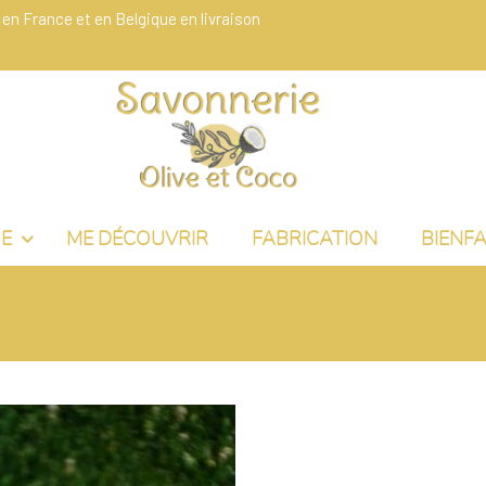
 en France et en Belgique en livraison
UE
ME DÉCOUVRIR
FABRICATION
BIENFA