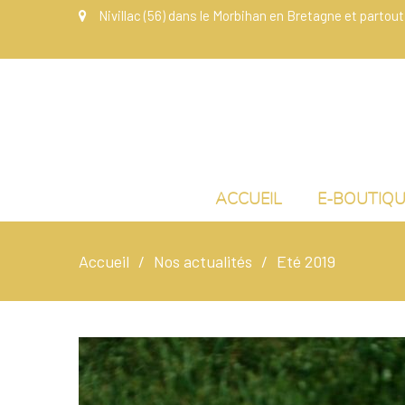
Nivillac (56) dans le Morbihan en Bretagne et partout
ACCUEIL
E-BOUTIQ
Accueil
Nos actualités
Eté 2019