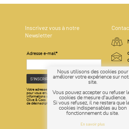
Inscrivez vous à notre
Contac
Newsletter
Adresse e-mail*
Nous utilisons des cookies pour
améliorer votre expérience sur not
site.
Votre adresse e-mail est uniquement utilisée
Vous pouvez accepter ou refuser l
pour vous envoyer notre newsletter et des
informations sur les activités de la Savonnerie
cookies de mesure d'audience.
Olive & Coco. Vous pouvez toujours utiliser le lien
Si vous refusez, il ne restera que l
de désinscription inclus dans la newsletter.
cookies indispensables au bon
fonctionnement du site.
En savoir plus