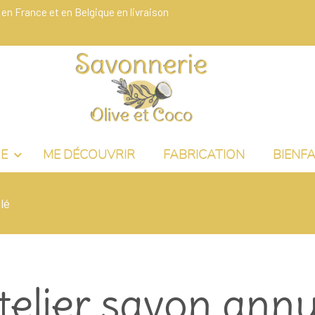
 en France et en Belgique en livraison
UE
ME DÉCOUVRIR
FABRICATION
BIENFA
lé
telier savon annu