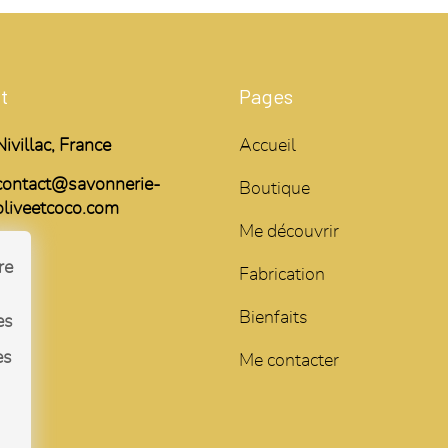
t
Pages
Nivillac, France
Accueil
contact@savonnerie-
Boutique
oliveetcoco.com
Me découvrir
re
Fabrication
Bienfaits
es
es
Me contacter