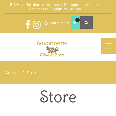
Nivillac (56) dans le Morbihan en Bretagne et partout en
France et en Belgique en livraison
0
Mon compte
Accueil
Store
Store